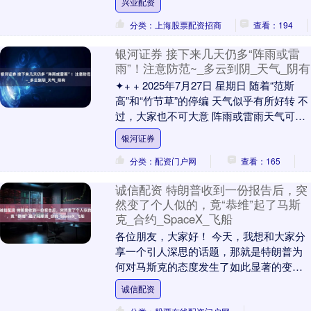
兴业配资
国际刑事法院拘....
分类：上海股票配资招商
查看：194
银河证券 接下来几天仍多“阵雨或雷
雨”！注意防范~_多云到阴_天气_阴有
✦+ + 2025年7月27日 星期日 随着“范斯
高”和“竹节草”的停编 天气似乎有所好转 不
过，大家也不可大意 阵雨或雷雨天气可不
会停~ 温润之州 天气趋势 ....
银河证券
分类：配资门户网
查看：165
诚信配资 特朗普收到一份报告后，突
然变了个人似的，竟“恭维”起了马斯
克_合约_SpaceX_飞船
各位朋友，大家好！ 今天，我想和大家分
享一个引人深思的话题，那就是特朗普为
何对马斯克的态度发生了如此显著的变
迁。事情的起点可以追溯到7月24日，那
诚信配资
天，特朗普在自....