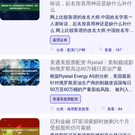
咏说，起名按喜用神还是缺什么补什
么
网上比较靠谱的改名大师,中国姓名学第一
人谢咏说，起名按喜用神还是缺什么补什
么 网上比较靠谱的改名大师,中国姓名学第
一人谢咏,起名大师排名第一的谢咏老师谈
嘉理证券
起名字是....
分类：配资门户网
查看：167
美通美股票配资 Rystad：美制裁或影
响俄罗斯高达60万桶日原油产量
根据Rystad Energy AS的分析，美国最新
针对俄罗斯原油生产商的制裁使该国每日
50万至60万桶的产量面临风险。 被列入制
裁名单的俄罗斯石油公司（Ros....
美通美股票配资
分类：推荐配资股票
查看：84
亿利金融 ST富润索赔时效剩六个月
受损股民仍可索赔
受损股民可至新浪股民维权平台登记该公