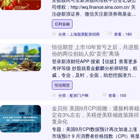
司维权：http://wq.finance.sina.com.cn/ 关
注@新浪证券、微信关注新浪券商基金、
百度搜索新浪股民....
亿利金融
分类：上海股票配资招商
查看：180
恒信期货 上市10年首亏之后，共进股
份的两位创始人拟“卖壳”离场
登录新浪财经APP 搜索【信披】查看更多
考评等级 炒股就看金麒麟分析师研报，权
威，专业，及时，全面，助您挖掘潜力主
题机会！ 上市10年首亏之后，两创始人
恒信期货
拟“卖壳....
分类：配资门户网
查看：100
金贝街 美国9月CPI前瞻：通胀料将稳
定在3%左右，关税使美联储政策路径
复杂化
专题：美国9月CPI数据预计再次加速上涨
市场预计 9 月消费者价格指数（CPI）将显