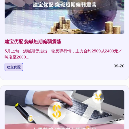
建宝优配 烧碱短期偏弱震荡
5月上旬，烧碱期货走出一轮反弹行情，主力合约2509从2400元／
吨涨至2600....
09-26
建宝优配