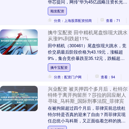
华芯提问，网传“华为45亿战略注资长光华
芯”的消息是否属实？ 对此，长光华芯方....
顺发配资
分类：上海股票配资招商
查看：71
擒牛宝配资 田中精机尾盘惊现大跳水
从涨9%到跌超11%
田中精机（300461）尾盘惊现大跳水，竞
价交易最后阶段价格为43.19元，涨幅超
9%，集合竞价暴跌至35.12元，跌幅超
11%。也就是说，从竞价交易到集合竞
擒牛宝配资
价....
分类：配资门户网
查看：94
兴业配资 被关押四个多月后，杜特尔
特终于离开拘留所？莎拉的回应耐人
寻味_马科斯_国际刑事法院_菲律宾
在被拘留超过四个月后，菲律宾前总统杜
特尔特是否真的迎来了自由？而菲律宾现
任总统小马科斯，又正面临着怎样的挑战
呢？ 根据外媒的报道，杜特尔特这位已在