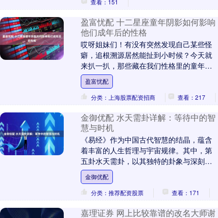
查看：151
盈富忧配 十二星座童年阴影如何影响
他们成年后的性格
哎呀姐妹们！有没有突然发现自己某些怪
癖，追根溯源居然能扯到小时候？今天就
来扒一扒，那些藏在我们性格里的童年影
子，看看是不是戳中你的心巴！ 双子座：
盈富忧配
总被说 “三分....
分类：上海股票配资招商
查看：217
金御优配 水天需卦详解：等待中的智
慧与时机
《易经》作为中国古代智慧的结晶，蕴含
着丰富的人生哲理与宇宙规律。其中，第
五卦水天需卦，以其独特的卦象与深刻的
内涵，为人们揭示了等待中的智慧与时机
金御优配
的重要性。无量子....
分类：推荐配资股票
查看：171
嘉理证券 网上比较靠谱的改名大师谢