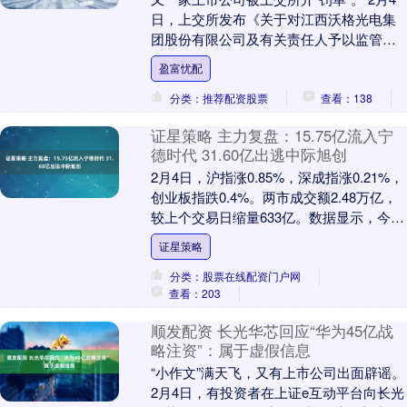
日，上交所发布《关于对江西沃格光电集
团股份有限公司及有关责任人予以监管警
示的决定书》，对沃格光电及时任董事会
盈富忧配
秘书予以监....
分类：推荐配资股票
查看：138
证星策略 主力复盘：15.75亿流入宁
德时代 31.60亿出逃中际旭创
2月4日，沪指涨0.85%，深成指涨0.21%，
创业板指跌0.4%。两市成交额2.48万亿，
较上个交易日缩量633亿。数据显示，今日
大盘主力资金净流出645.0....
证星策略
分类：股票在线配资门户网
查看：203
顺发配资 长光华芯回应“华为45亿战
略注资”：属于虚假信息
“小作文”满天飞，又有上市公司出面辟谣。
2月4日，有投资者在上证e互动平台向长光