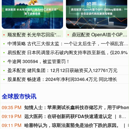
顺发配资 长光华芯回应“华为45亿战略注资”：属于虚假信息
鼎冠配资 OpenAI首个GPT-5找Bug智能体：全自动读
中博策略 古代三大假太监：一个让太后生子，一个祸乱宫闱，一个
易投配资 日本民调显示石破内阁支持率跌至新低，仅20.9%
牛途网 300594，被监管重罚！
盈禾配资 健民集团：12月12日获融资买入127761万元
股巢配资 畅捷通：2024年净利润3346.4万元 同比增长
全球股市快讯
09:35 PM
09:19 PM
远大医药：在研创新药获FDA快速通道认定
8月9日，远大医药（00512.HK）披露公告，公司FAP靶点创新核药GPN01530-2获得美国FDA授予快速通道资格（FTD）。GPN01530-2目前已获FDA批准开展用于诊断实体瘤的I/II期临床研究，此次获快速通道资格认定，有望加快GPN01530-2未来开发及上市进程。
09:11 PM
哈塞特认为，琼斯法案豁免是油价下跌的原因。