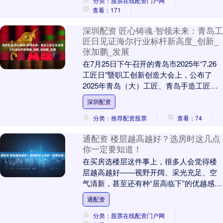
分类：股票在线配资门户网
查看：171
深圳配资 匠心铸魂·智领未来：青岛工
匠日见证海尔行业标杆新高度_创新_
张加鹏_发展
在7月25日下午召开的青岛市2025年“7.26
工匠日”暨职工创新创造大会上，公布了
2025年青岛（大）工匠、青岛手造工匠
和“五位一体”职工创新创造成果，并对马....
深圳配资
分类：推荐配资股票
查看：74
通配资 楼层越高越好？选房时这几点
你一定要知道！
在买房选楼层这件事上，很多人会觉得楼
层越高越好——视野开阔、采光充足、空
气清新，甚至还有种“居高临下”的优越感。
但从堪舆学的角度来看，太高的楼层，尤
通配资
其是顶层，....
分类：股票在线配资门户网