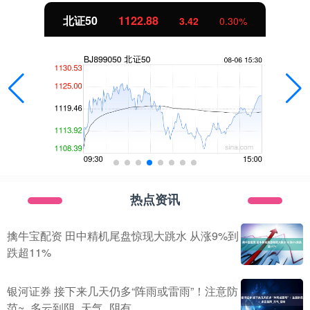
北证50
1122.88
3.42
0.30%
热点资讯
擒牛宝配资 田中精机尾盘惊现大跳水 从涨9%到
跌超11%
银河证券 接下来几天仍多“阵雨或雷雨”！注意防
范~_多云到阴_天气_阴有