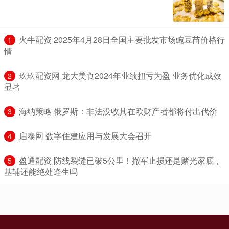
​火牛配资 2025年4月28日全国主要批发市场豌豆苗价格行
1
情
​玖玖配资网 龙大美食2024年业绩扭亏为盈 业务优化成效
2
显著
​海纳策略 俄罗斯：非法没收其在欧财产者都将付出代价
3
​启泰网 数字住建应用与发展大会召开
4
​盈通配资 防线裂缝已破5公里！撤军止损还是赌光家底，
5
基辅还能绝处逢生吗