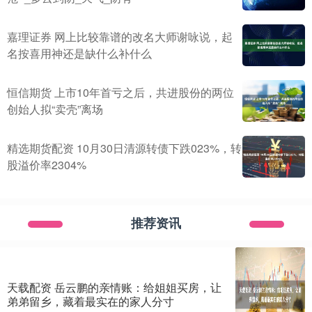
嘉理证券 网上比较靠谱的改名大师谢咏说，起
名按喜用神还是缺什么补什么
恒信期货 上市10年首亏之后，共进股份的两位
创始人拟“卖壳”离场
精选期货配资 10月30日清源转债下跌023%，转
股溢价率2304%
推荐资讯
天载配资 岳云鹏的亲情账：给姐姐买房，让
弟弟留乡，藏着最实在的家人分寸